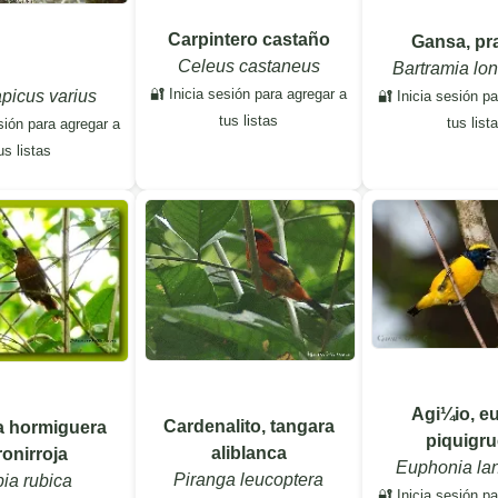
Carpintero castaño
Gansa, pr
Celeus castaneus
Bartramia lo
🔐 Inicia sesión para agregar a
picus varius
🔐 Inicia sesión p
tus listas
tus list
sión para agregar a
us listas
Agi¼io, e
Cardenalito, tangara
a hormiguera
piquigr
aliblanca
ronirroja
Euphonia lani
Piranga leucoptera
ia rubica
🔐 Inicia sesión p