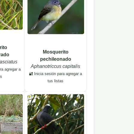
ito
Mosquerito
yado
pechileonado
asciatus
Aphanotriccus capitalis
ara agregar a
🔐 Inicia sesión para agregar a
as
tus listas