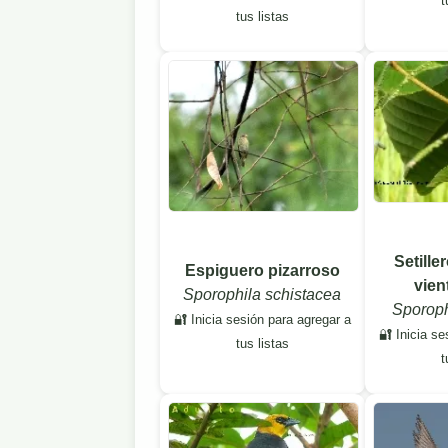
t
tus listas
Setille
Espiguero pizarroso
vien
Sporophila schistacea
Sporophi
🔐 Inicia sesión para agregar a
🔐 Inicia se
tus listas
t