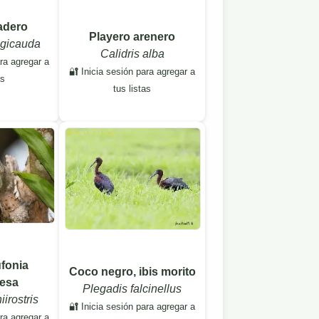
adero
Playero arenero
ngicauda
Calidris alba
ara agregar a
🔐 Inicia sesión para agregar a
as
tus listas
ufonia
Coco negro, ibis morito
uesa
Plegadis falcinellus
irostris
🔐 Inicia sesión para agregar a
ara agregar a