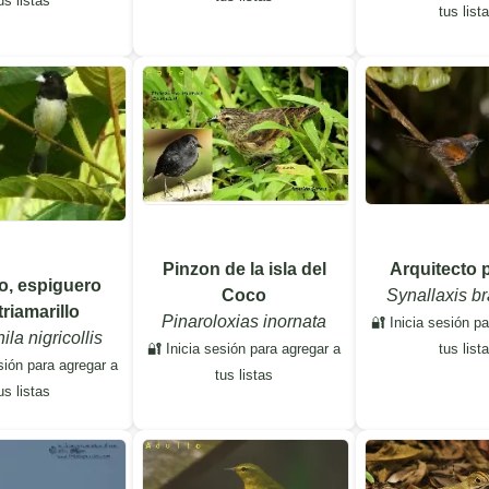
us listas
tus list
Arquitecto 
Pinzon de la isla del
ro, espiguero
Synallaxis b
Coco
triamarillo
Pinaroloxias inornata
🔐 Inicia sesión p
la nigricollis
tus list
🔐 Inicia sesión para agregar a
sión para agregar a
tus listas
us listas