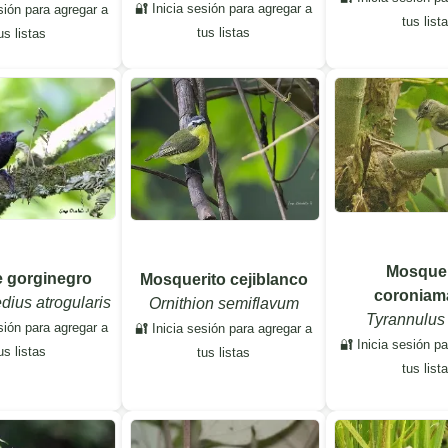
🔐 Inicia sesión para agregar a
sión para agregar a
tus list
tus listas
us listas
Mosquer
e gorginegro
Mosquerito cejiblanco
coroniama
ius atrogularis
Ornithion semiflavum
Tyrannulus 
sión para agregar a
🔐 Inicia sesión para agregar a
🔐 Inicia sesión p
us listas
tus listas
tus list