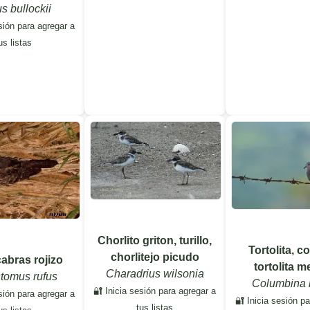
us bullockii
sión para agregar a
us listas
Chorlito griton, turillo,
Tortolita, c
chorlitejo picudo
abras rojizo
tortolita 
Charadrius wilsonia
stomus rufus
Columbina 
🔐 Inicia sesión para agregar a
sión para agregar a
🔐 Inicia sesión p
tus listas