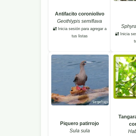
Antifacito coroniolivo
Geothlypis semiflava
Sphyra
🔐 Inicia sesión para agregar a
🔐 Inicia se
tus listas
t
Tangar
Piquero patirrojo
co
Sula sula
Hab