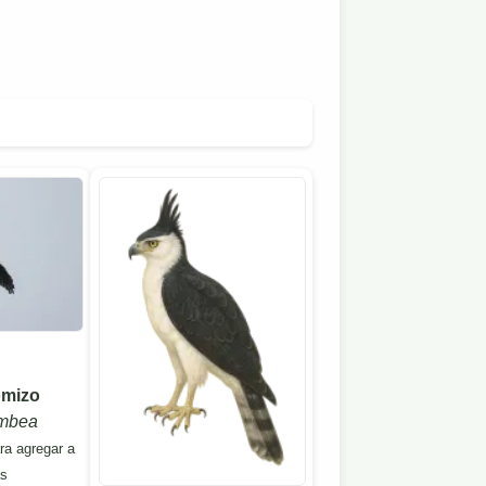
omizo
umbea
ara agregar a
as