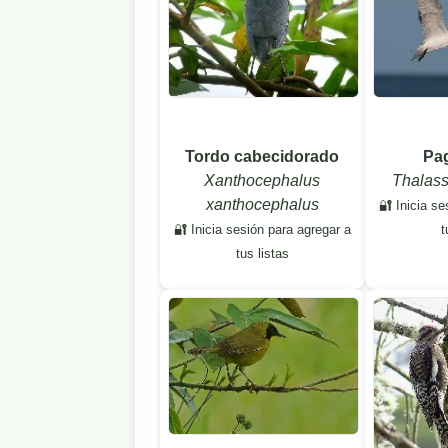
Tordo cabecidorado
Pag
Xanthocephalus
Thalas
xanthocephalus
🔐 Inicia se
🔐 Inicia sesión para agregar a
t
tus listas