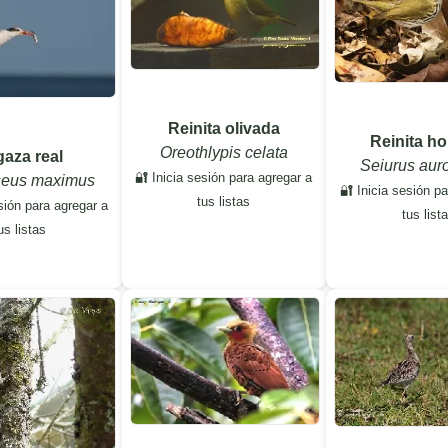
Reinita olivada
Reinita h
Oreothlypis celata
aza real
Seiurus auro
🔐 Inicia sesión para agregar a
seus maximus
🔐 Inicia sesión p
tus listas
sión para agregar a
tus list
us listas