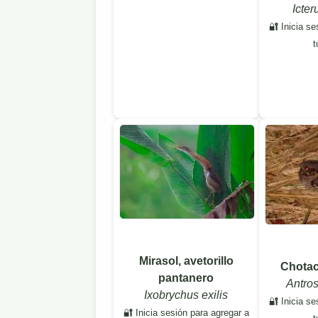
Icter
🔐 Inicia se
t
Mirasol, avetorillo
Chotac
pantanero
Antro
Ixobrychus exilis
🔐 Inicia se
🔐 Inicia sesión para agregar a