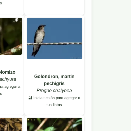
as
plomizo
Golondron, martin
rachyura
pechigris
ara agregar a
Progne chalybea
as
🔐 Inicia sesión para agregar a
tus listas