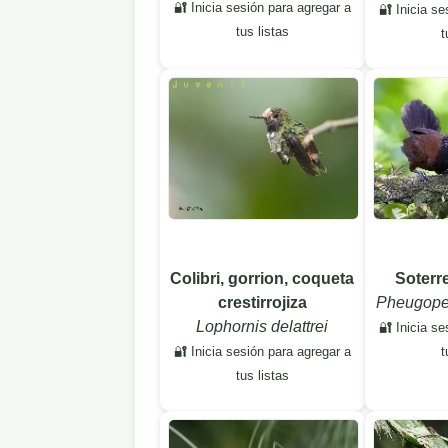
🔐 Inicia sesión para agregar a
🔐 Inicia se
tus listas
t
Colibri, gorrion, coqueta
Soterr
crestirrojiza
Pheugoped
Lophornis delattrei
🔐 Inicia se
🔐 Inicia sesión para agregar a
t
tus listas