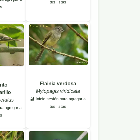
tus listas
as
Elainia verdosa
ito
Myiopagis viridicata
rillo
🔐 Inicia sesión para agregar a
elatus
tus listas
ara agregar a
as