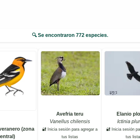
🔍 Se encontraron
772
especies.
Avefria teru
Elanio pl
Vanellus chilensis
Ictinia pl
veranero (zona
🔐 Inicia sesión para agregar a
🔐 Inicia sesión p
entral)
tus listas
tus list