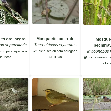
Mosquerito colirrufo
to orejinegro
Mosquer
Terenotriccus erythrurus
n superciliaris
pechirra
Myiophobus f
🔐 Inicia sesión para agregar a
sión para agregar a
tus listas
us listas
🔐 Inicia sesión p
tus list