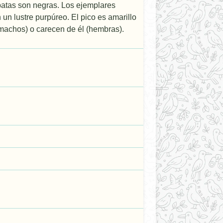
s patas son negras. Los ejemplares
un lustre purpúreo. El pico es amarillo
o (machos) o carecen de él (hembras).