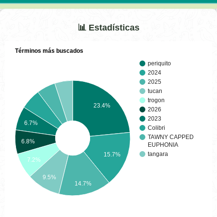
📊 Estadísticas
Términos más buscados
periquito
2024
2025
tucan
trogon
23.4%
2026
2023
6.7%
Colibri
TAWNY CAPPED
6.8%
EUPHONIA
tangara
15.7%
7.2%
9.5%
14.7%