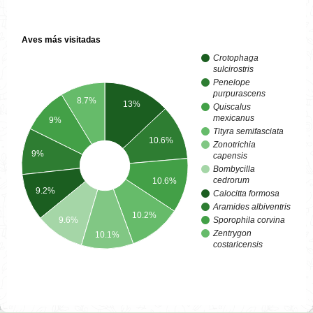
Aves más visitadas
Crotophaga
sulcirostris
Penelope
purpurascens
8.7%
13%
Quiscalus
mexicanus
9%
Tityra semifasciata
10.6%
Zonotrichia
9%
capensis
Bombycilla
cedrorum
10.6%
9.2%
Calocitta formosa
Aramides albiventris
10.2%
Sporophila corvina
9.6%
Zentrygon
10.1%
costaricensis