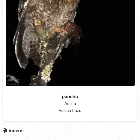
pancho
Adulto
Volcán Irazú
🎬 Videos