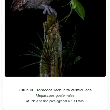
Estucuru, sorococa, lechucita vermiculada
Megascops guatemalae
🔐 Inicia sesión para agregar a tus listas