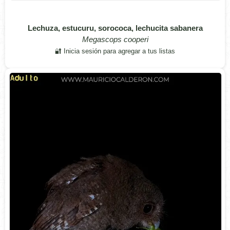
Lechuza, estucuru, sorococa, lechucita sabanera
Megascops cooperi
🔐 Inicia sesión para agregar a tus listas