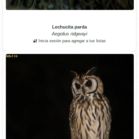
Lechucita parda
Aegolius ridgwayi
🔐 Inicia sesión para agregar a tus listas