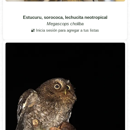
Estucuru, sorococa, lechucita neotropical
Megascops choliba
🔐 Inicia sesión para agregar a tus listas