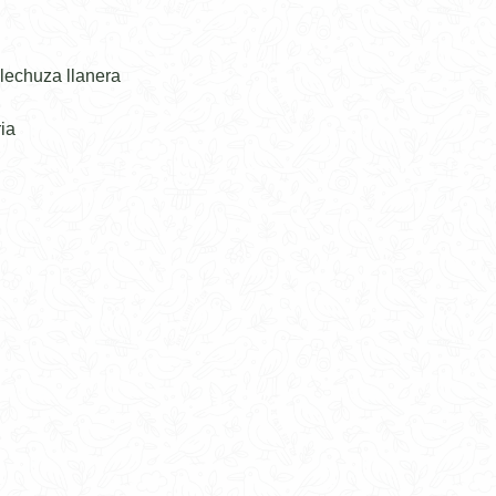
lechuza llanera
ia