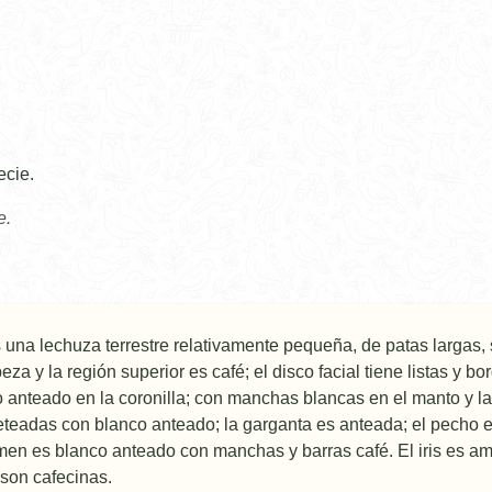
ecie.
e.
s una lechuza terrestre relativamente pequeña, de patas largas, 
a y la región superior es café; el disco facial tiene listas y bo
co anteado en la coronilla; con manchas blancas en el manto y la
eteadas con blanco anteado; la garganta es anteada; el pecho 
en es blanco anteado con manchas y barras café. El iris es amari
 son cafecinas.