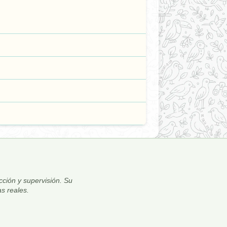
ección y supervisión. Su
s reales.