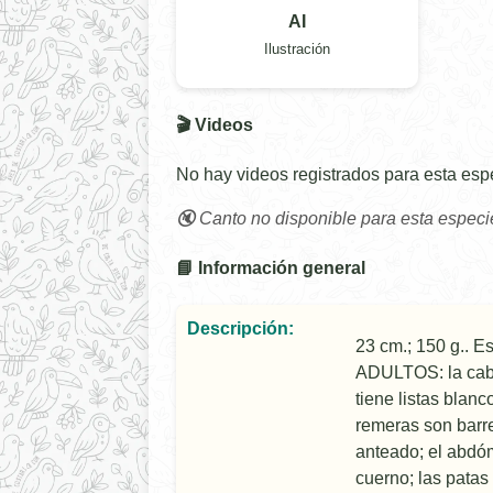
AI
Ilustración
🎬 Videos
No hay videos registrados para esta esp
🔇 Canto no disponible para esta especi
📘 Información general
Descripción:
23 cm.; 150 g.. E
ADULTOS: la cabez
tiene listas blan
remeras son barr
anteado; el abdóm
cuerno; las patas