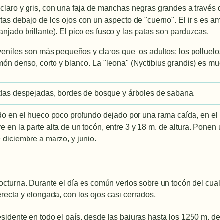
aro y gris, con una faja de manchas negras grandes a través d
as debajo de los ojos con un aspecto de "cuerno". El iris es ama
anjado brillante). El pico es fusco y las patas son parduzcas.
veniles son más pequeños y claros que los adultos; los pollue
ón denso, corto y blanco. La "leona" (Nyctibius grandis) es m
das despejadas, bordes de bosque y árboles de sabana.
do en el hueco poco profundo dejado por una rama caí­da, en e
e en la parte alta de un tocón, entre 3 y 18 m. de altura. Pone
diciembre a marzo, y junio.
cturna. Durante el día es común verlos sobre un tocón del cual
erecta y elongada, con los ojos casi cerrados,
sidente en todo el país, desde las bajuras hasta los 1250 m. d