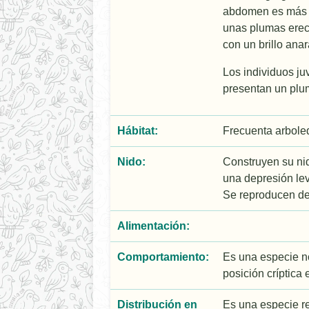
abdomen es más cl
unas plumas erect
con un brillo anar
Los individuos ju
presentan un plum
Hábitat:
Frecuenta arbole
Nido:
Construyen su ni
una depresión lev
Se reproducen de 
Alimentación:
Comportamiento:
Es una especie no
posición críptica 
Distribución en
Es una especie re