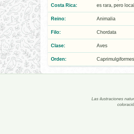
Costa Rica:
es rara, pero loc
Reino:
Animalia
Filo:
Chordata
Clase:
Aves
Orden:
Caprimulgiforme
Las ilustraciones natur
coloraci