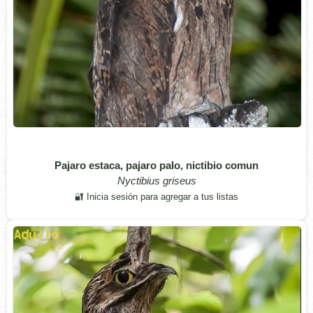
Pajaro estaca, pajaro palo, nictibio comun
Nyctibius griseus
🔐 Inicia sesión para agregar a tus listas