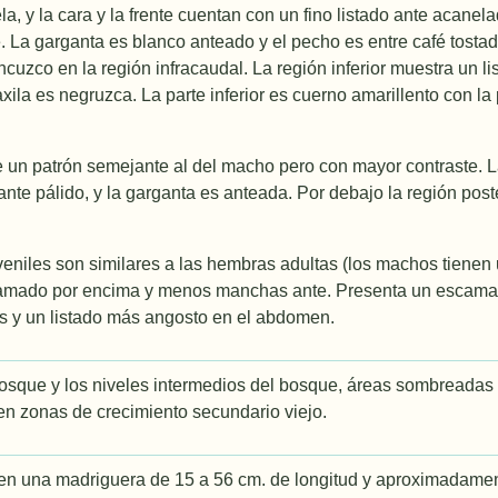
la, y la cara y la frente cuentan con un fino listado ante acan
te. La garganta es blanco anteado y el pecho es entre café tosta
cuzco en la región infracaudal. La región inferior muestra un li
maxila es negruzca. La parte inferior es cuerno amarillento con la
un patrón semejante al del macho pero con mayor contraste. La
ante pálido, y la garganta es anteada. Por debajo la región post
veniles son similares a las hembras adultas (los machos tienen
amado por encima y menos manchas ante. Presenta un escamad
 y un listado más angosto en el abdomen.
bosque y los niveles intermedios del bosque, áreas sombreadas
en zonas de crecimiento secundario viejo.
 en una madriguera de 15 a 56 cm. de longitud y aproximadamen