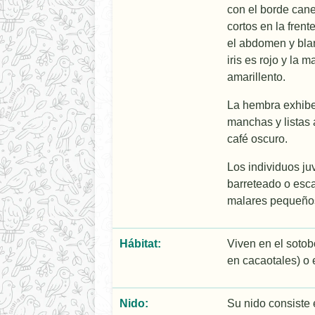
con el borde cane
cortos en la fren
el abdomen y blan
iris es rojo y la 
amarillento.
La hembra exhibe 
manchas y listas 
café oscuro.
Los individuos ju
barreteado o esc
malares pequeños
Hábitat:
Viven en el soto
en cacaotales) o 
Nido:
Su nido consiste