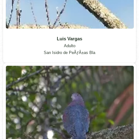
Luis Vargas
Adulto
San Isidro de PeÃƒÂ±as Bla