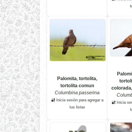
t
Palomi
Palomita, tortolita,
tortol
tortolita comun
colorada, 
Columbina passerina
Columb
🔐 Inicia sesión para agregar a
🔐 Inicia se
tus listas
t