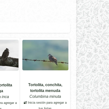
Tortolita, conchita,
rtolita
tortolita menuda
ga
Columbina minuta
 inca
🔐 Inicia sesión para agregar a
ara agregar a
tus listas
as