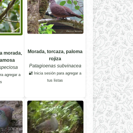
Morada, torcaza, paloma
a morada,
rojiza
camosa
Patagioenas subvinacea
speciosa
🔐 Inicia sesión para agregar a
ara agregar a
tus listas
as