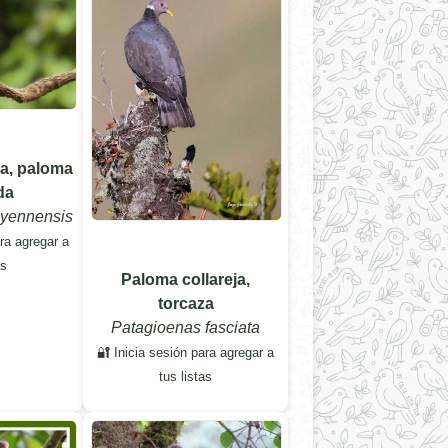
za, paloma
da
ayennensis
ara agregar a
as
Paloma collareja,
torcaza
Patagioenas fasciata
🔐 Inicia sesión para agregar a
tus listas