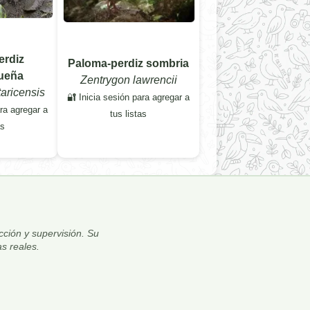
erdiz
Paloma-perdiz sombria
queña
Zentrygon lawrencii
aricensis
🔐 Inicia sesión para agregar a
ara agregar a
tus listas
as
ección y supervisión. Su
s reales.