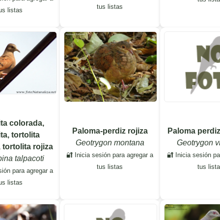
tus listas
us listas
ta colorada,
Paloma-perdiz rojiza
Paloma perdiz
ita, tortolita
Geotrygon montana
Geotrygon v
tortolita rojiza
🔐 Inicia sesión para agregar a
🔐 Inicia sesión p
ina talpacoti
tus listas
tus list
sión para agregar a
us listas