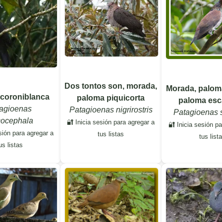
Dos tontos son, morada,
Morada, palom
coroniblanca
paloma piquicorta
paloma es
agioenas
Patagioenas nigrirostris
Patagioenas 
cocephala
🔐 Inicia sesión para agregar a
🔐 Inicia sesión p
sión para agregar a
tus listas
tus list
us listas