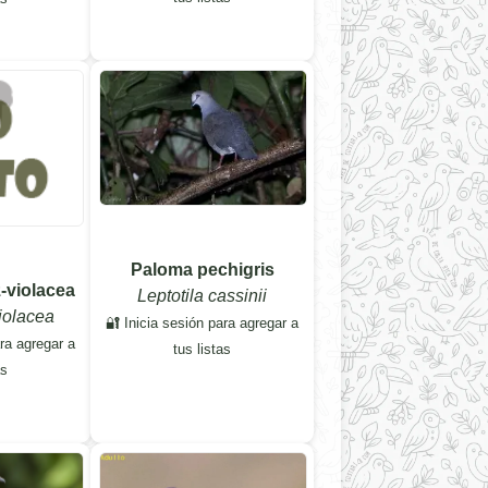
Paloma pechigris
-violacea
Leptotila cassinii
iolacea
🔐 Inicia sesión para agregar a
ara agregar a
tus listas
as