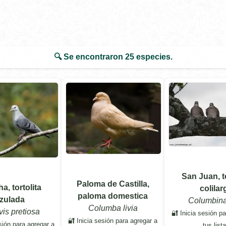
🔍 Se encontraron
25
especies.
San Juan, to
Paloma de Castilla,
a, tortolita
colilar
paloma domestica
zulada
Columbina
Columba livia
vis pretiosa
🔐 Inicia sesión p
🔐 Inicia sesión para agregar a
sión para agregar a
tus list