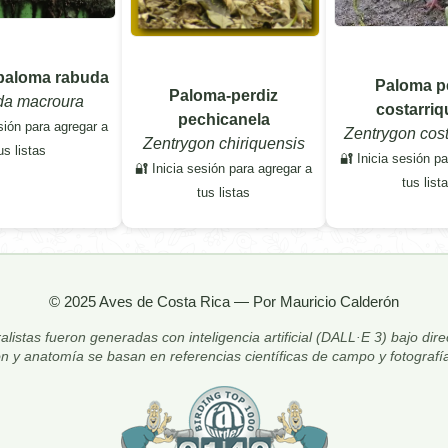
paloma rabuda
Paloma p
Paloma-perdiz
da macroura
costarri
pechicanela
sión para agregar a
Zentrygon cost
Zentrygon chiriquensis
us listas
🔐 Inicia sesión p
🔐 Inicia sesión para agregar a
tus list
tus listas
© 2025 Aves de Costa Rica — Por Mauricio Calderón
alistas fueron generadas con inteligencia artificial (DALL·E 3) bajo dir
ón y anatomía se basan en referencias científicas de campo y fotografía