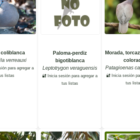
 coliblanca
Morada, torca
Paloma-perdiz
ila verreauxi
colora
bigotiblanca
Patagioenas c
Leptotrygon veraguensis
sión para agregar a
us listas
🔐 Inicia sesión p
🔐 Inicia sesión para agregar a
tus list
tus listas