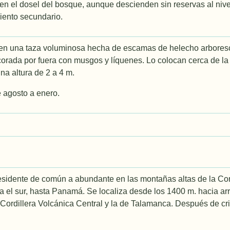
en el dosel del bosque, aunque descienden sin reservas al nivel
iento secundario.
 en una taza voluminosa hecha de escamas de helecho arboresce
rada por fuera con musgos y lí­quenes. Lo colocan cerca de la
una altura de 2 a 4 m.
 agosto a enero.
esidente de común a abundante en las montañas altas de la Co
ia el sur, hasta Panamá. Se localiza desde los 1400 m. hacia arr
 Cordillera Volcánica Central y la de Talamanca. Después de cr