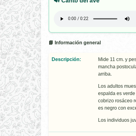
🔊 Canto del ave
📘 Información general
Descripción:
Mide 11 cm. y pes
mancha postocular
arriba.
Los adultos muestr
espalda es verde 
cobrizo rosáceo r
es negro con exce
Los individuos ju