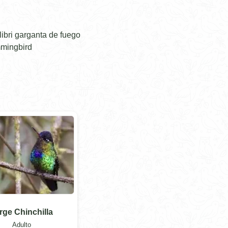
libri garganta de fuego
mmingbird
rge Chinchilla
Adulto