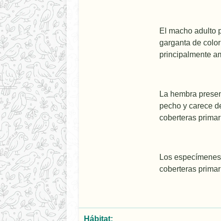
El macho adulto p
garganta de color 
principalmente am
La hembra presenta
pecho y carece de
coberteras primar
Los especí­menes 
coberteras primar
Hábitat: