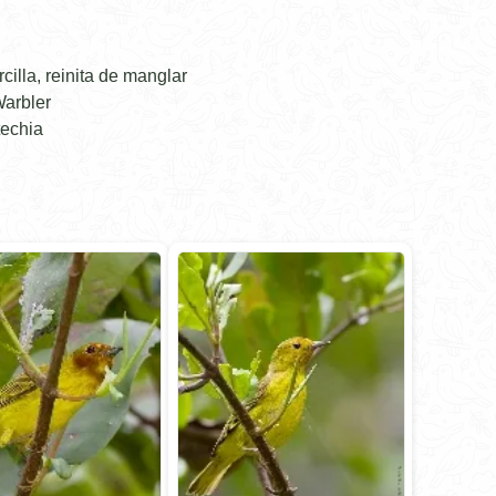
lla, reinita de manglar
arbler
techia