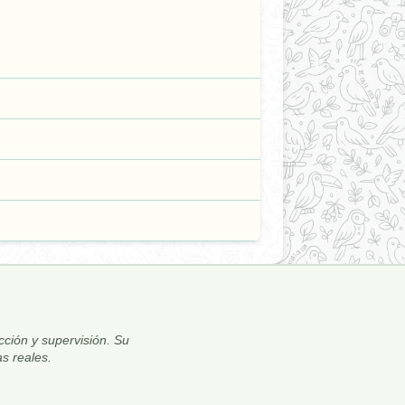
ección y supervisión. Su
s reales.