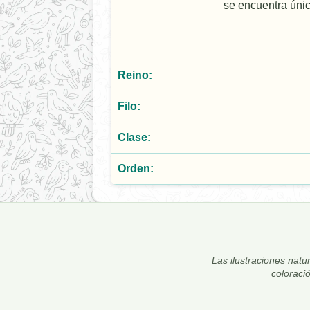
se encuentra úni
Reino:
Filo:
Clase:
Orden:
Las ilustraciones natur
coloraci