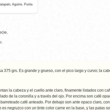
tapalo, Aguirre, Punta
ecie.
e.
a 375 grs. Es grande y grueso, con el pico largo y curvo; la cabe
tan la cabeza y el cuello ante claro, finamente listados con café
lado de la coronilla y a través del ojo. Por encima son café op
barreteado café anteado. Por debajo son ante opaco claro, con l
o es negruzco con un tinte color carne en la base, y las patas so