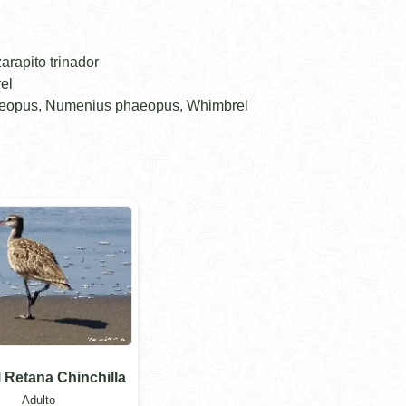
rapito trinador
el
aeopus, Numenius phaeopus, Whimbrel
 Retana Chinchilla
Adulto