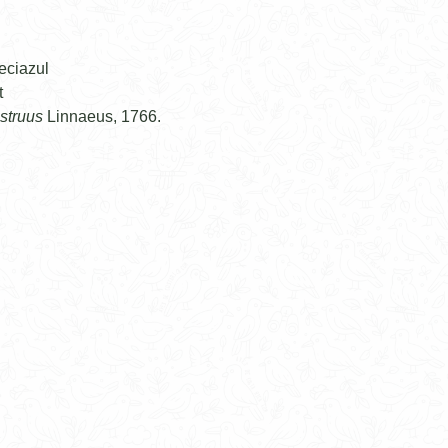
eciazul
t
struus
Linnaeus, 1766.