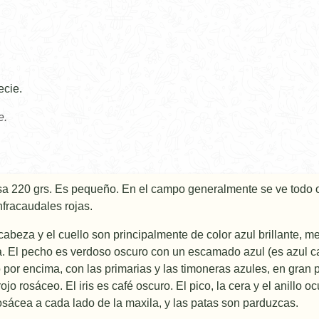
ecie.
e.
sa 220 grs. Es pequeño. En el campo generalmente se ve todo o
nfracaudales rojas.
 cabeza y el cuello son principalmente de color azul brillante, 
a. El pecho es verdoso oscuro con un escamado azul (es azul c
por encima, con las primarias y las timoneras azules, en gran par
ojo rosáceo. El iris es café oscuro. El pico, la cera y el anill
osácea a cada lado de la maxila, y las patas son parduzcas.