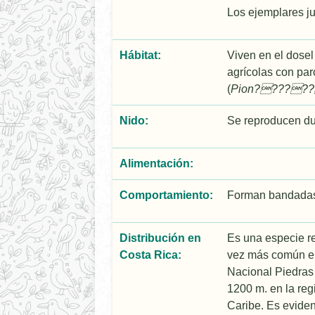
Los ejemplares ju
Hábitat:
Viven en el dosel 
agrí­colas con p
(
Pion?????
Nido:
Se reproducen dur
Alimentación:
Comportamiento:
Forman bandadas 
Distribución en
Es una especie re
Costa Rica:
vez más común en 
Nacional Piedras 
1200 m. en la reg
Caribe. Es eviden