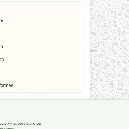
tos
ia
ta
iformes
ección y supervisión. Su
s reales.