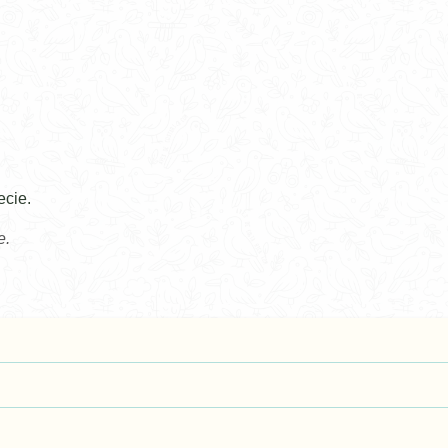
ecie.
e.