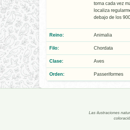
torna cada vez má
localiza regularm
debajo de los 900
Reino:
Animalia
Filo:
Chordata
Clase:
Aves
Orden:
Passeriformes
Las ilustraciones natur
coloraci