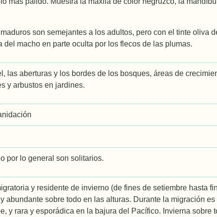
llo más pálido. Muestra la maxila de color negruzco, la mandí­bul
maduros son semejantes a los adultos, pero con el tinte oliva de 
ra del macho en parte oculta por los flecos de las plumas.
l, las aberturas y los bordes de los bosques, áreas de crecimien
es y arbustos en jardines.
anidación
o por lo general son solitarios.
gratoria y residente de invierno (de fines de setiembre hasta f
y abundante sobre todo en las alturas. Durante la migración e
e, y rara y esporádica en la bajura del Pacífico. Invierna sobre