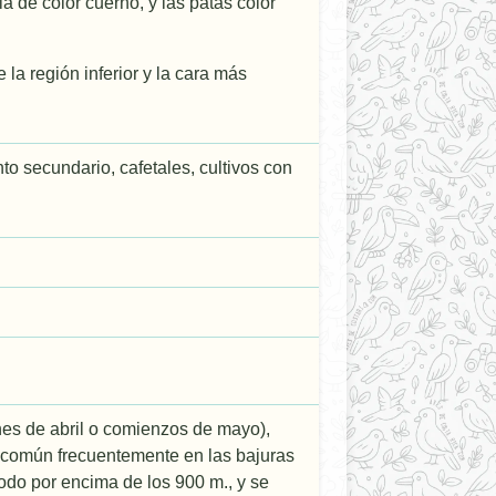
a de color cuerno, y las patas color
la región inferior y la cara más
to secundario, cafetales, cultivos con
ines de abril o comienzos de mayo),
s común frecuentemente en las bajuras
 todo por encima de los 900 m., y se