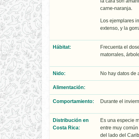
la cara son amari
carne-naranja.
Los ejemplares in
extenso, y la gor
Hábitat:
Frecuenta el dose
matorrales, árbol
Nido:
No hay datos de 
Alimentación:
Comportamiento:
Durante el inviern
Distribución en
Es una especie mi
Costa Rica:
entre muy común 
del lado del Carib