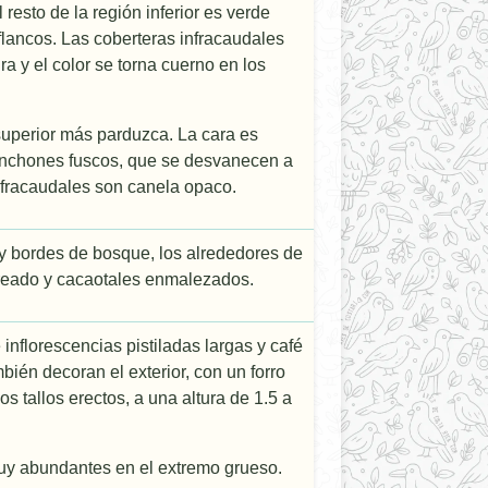
l resto de la región inferior es verde
 flancos. Las coberteras infracaudales
ra y el color se torna cuerno en los
 superior más parduzca. La cara es
manchones fuscos, que se desvanecen a
fracaudales son canela opaco.
y bordes de bosque, los alrededores de
reado y cacaotales enmalezados.
nflorescencias pistiladas largas y café
mbién decoran el exterior, con un forro
 tallos erectos, a una altura de 1.5 a
muy abundantes en el extremo grueso.