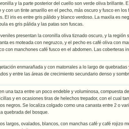
ronilla y la parte posterior del cuello son verde oliva brillante. E
te y con un tinte amarillo en el pecho, más oscuro y fusco en los
. El iris es entre gris pálido y blanco verdoso. La maxila es neg
ula es gris pálida y las patas son fuscas.
veniles presentan la coronilla oliva tiznado oscuro, y la región
ganta es moteada con negruzco, y el pecho es café oliva con 
co con manchones café fusco en el abdomen. Las coberteras in
getación enmarañada y con matorrales a lo largo de quebradas 
dos y entre las áreas de crecimiento secundario denso y somb
en una taza entre un poco endeble y voluminosa, compuesta de i
aicillas y en ocasiones tiras de helechos trepador, con el cual ta
os negros. Se localiza colgado como una canasta entre 2 o varios
na quebrada del bosque.
os largos, ovalados, blancos, con manchas café y café rojizo 