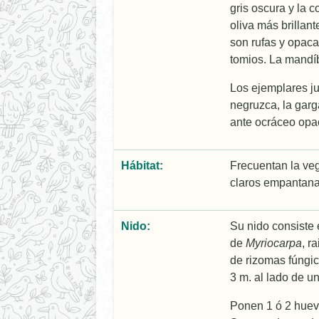
gris oscura y la co
oliva más brillan
son rufas y opacas
tomios. La mandí­b
Los ejemplares ju
negruzca, la gar
ante ocráceo opa
Hábitat:
Frecuentan la ve
claros empantana
Nido:
Su nido consiste 
de
Myriocarpa
, r
de rizomas fúngic
3 m. al lado de u
Ponen 1 ó 2 huev