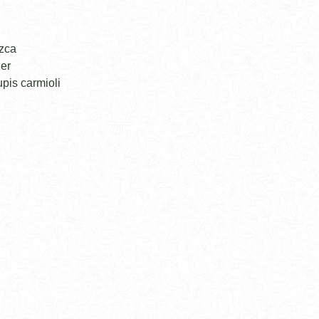
zca
er
pis carmioli