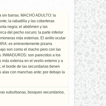
ola sin barras. MACHO ADULTO: la
nte; la rabadilla y las coberteras
unta negra; el abdómen y las
ca del pecho oscuro; la parte inferior
imoneras más externas. El anillo ocular
EMBRA: es eminentemente pizarra
ebajo son como el macho pero con las
gra. INMADUROS: son parecidos a los
 más extensa en el vexilo externo y a
 el borde de las secundarias tienen
s alas con manchas ante; por debajo la
áreas suburbanas, bosques secundarios,