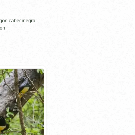
ogon cabecinegro
gon