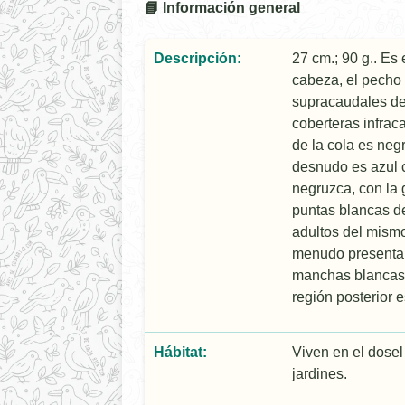
📘 Información general
Descripción:
27 cm.; 90 g.. Es
cabeza, el pecho y
supracaudales de 
coberteras infrac
de la cola es neg
desnudo es azul c
negruzca, con la 
puntas blancas d
adultos del mismo
menudo presentan 
manchas blancas.
región posterior
Hábitat:
Viven en el dosel
jardines.