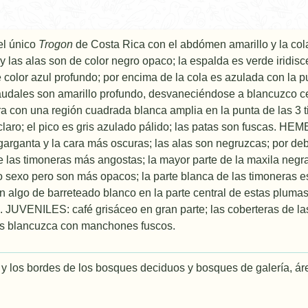
 el único
Trogon
de Costa Rica con el abdómen amarillo y la c
 las alas son de color negro opaco; la espalda es verde iridisce
color azul profundo; por encima de la cola es azulada con la p
audales son amarillo profundo, desvaneciéndose a blancuzco cer
ra con una región cuadrada blanca amplia en la punta de las 3 t
laro; el pico es gris azulado pálido; las patas son fuscas. H
garganta y la cara más oscuras; las alas son negruzcas; por d
e las timoneras más angostas; la mayor parte de la maxila ne
 sexo pero son más opacos; la parte blanca de las timoneras es
algo de barreteado blanco en la parte central de estas plumas;
 JUVENILES: café grisáceo en gran parte; las coberteras de la
 es blancuzca con manchones fuscos.
 y los bordes de los bosques deciduos y bosques de galerí­a, 