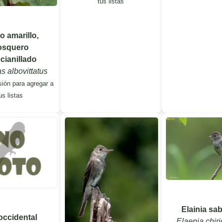
tus listas
 amarillo,
squero
cianillado
s albovittatus
sión para agregar a
us listas
Elainia sa
 occidental
Elaenia chir