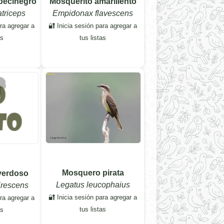
becinegro
Mosquerito amarillento
triceps
Empidonax flavescens
ara agregar a
🔐 Inicia sesión para agregar a
as
tus listas
Mosquero pirata
verdoso
Legatus leucophaius
irescens
🔐 Inicia sesión para agregar a
ara agregar a
tus listas
as