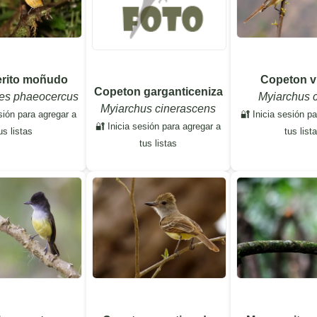
rito moñudo
Copeton v
Copeton garganticeniza
es phaeocercus
Myiarchus c
Myiarchus cinerascens
sión para agregar a
🔐 Inicia sesión p
🔐 Inicia sesión para agregar a
us listas
tus list
tus listas