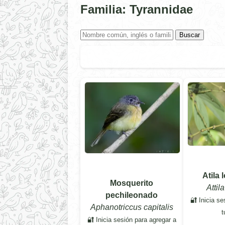
Familia: Tyrannidae
Buscar
Atila 
Mosquerito
Attil
pechileonado
🔐 Inicia se
Aphanotriccus capitalis
t
🔐 Inicia sesión para agregar a