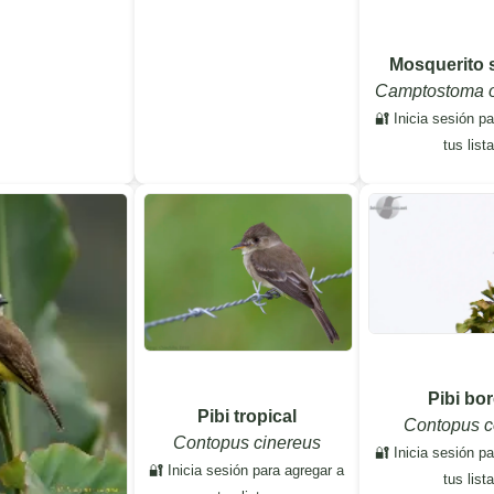
Mosquerito 
Camptostoma 
🔐 Inicia sesión p
tus list
Pibi bor
Pibi tropical
Contopus c
Contopus cinereus
🔐 Inicia sesión p
🔐 Inicia sesión para agregar a
tus list