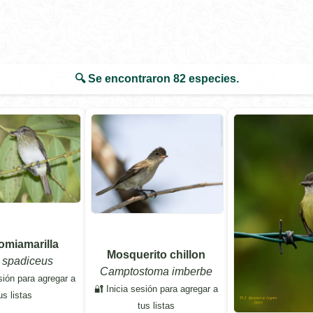
🔍 Se encontraron
82
especies.
lomiamarilla
Mosquerito chillon
a spadiceus
Camptostoma imberbe
sión para agregar a
🔐 Inicia sesión para agregar a
us listas
tus listas