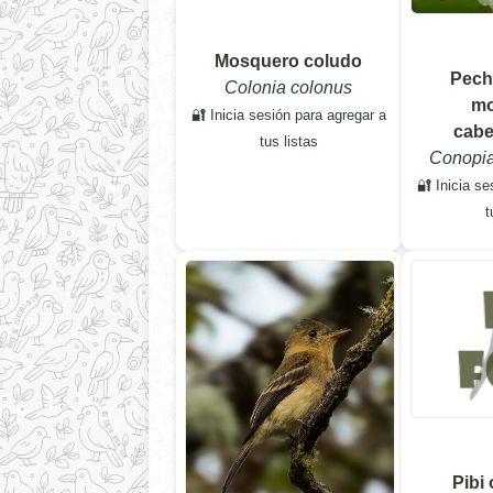
Mosquero coludo
Pecho
Colonia colonus
mo
🔐 Inicia sesión para agregar a
cabe
tus listas
Conopia
🔐 Inicia se
t
Pibi