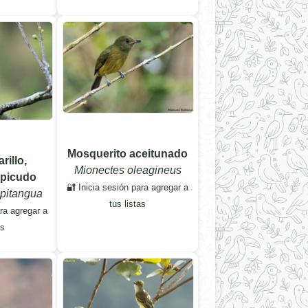
Mosquerito aceitunado
rillo,
Mionectes oleagineus
picudo
🔐 Inicia sesión para agregar a
pitangua
tus listas
ara agregar a
as