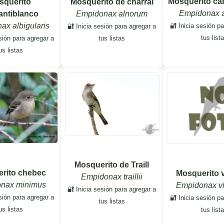
Mosquerito ca
squerito
Mosquerito de charral
Empidonax a
antiblanco
Empidonax alnorum
ax albigularis
🔐 Inicia sesión p
🔐 Inicia sesión para agregar a
tus list
sión para agregar a
tus listas
us listas
Mosquerito de Traill
rito chebec
Mosquerito 
Empidonax traillii
nax minimus
Empidonax v
🔐 Inicia sesión para agregar a
sión para agregar a
🔐 Inicia sesión p
tus listas
us listas
tus list