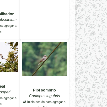
silbador
obsoletum
ara agregar a
as
eal
Pibi sombrio
ooperi
Contopus lugubris
ara agregar a
🔐 Inicia sesión para agregar a
as