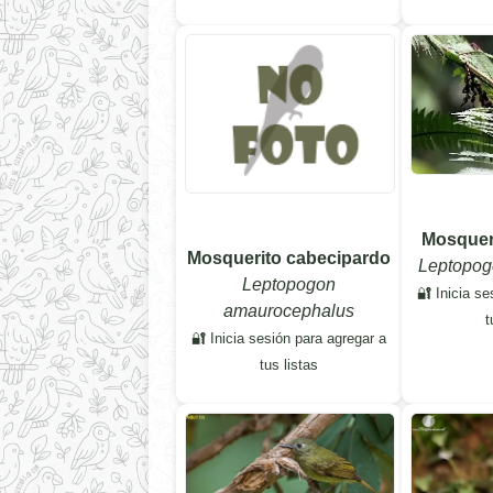
Mosqueri
Mosquerito cabecipardo
Leptopogo
Leptopogon
🔐 Inicia se
amaurocephalus
t
🔐 Inicia sesión para agregar a
tus listas