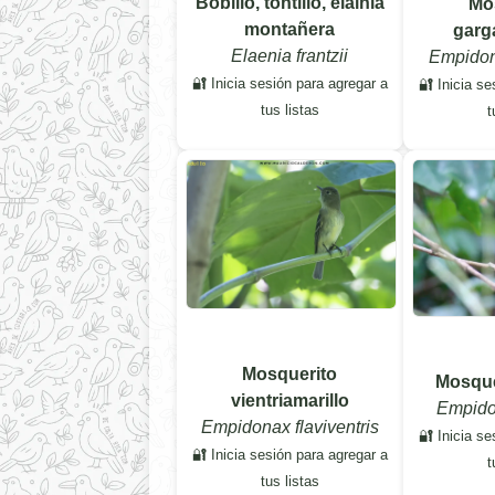
Bobillo, tontillo, elainia
Mo
montañera
garg
Elaenia frantzii
Empidon
🔐 Inicia sesión para agregar a
🔐 Inicia se
tus listas
t
Mosquerito
Mosque
vientriamarillo
Empido
Empidonax flaviventris
🔐 Inicia se
🔐 Inicia sesión para agregar a
t
tus listas