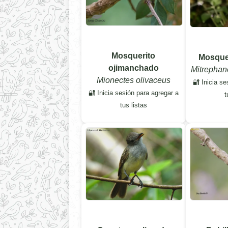
Mosquerito
Mosque
ojimanchado
Mitrephan
Mionectes olivaceus
🔐 Inicia se
🔐 Inicia sesión para agregar a
t
tus listas