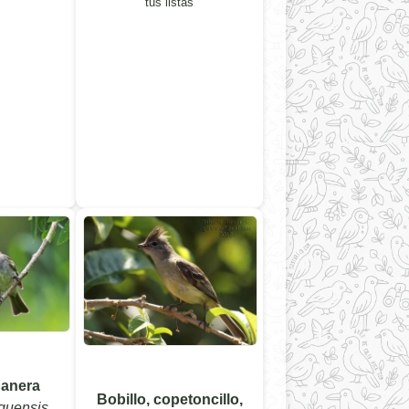
tus listas
banera
Bobillo, copetoncillo,
iquensis