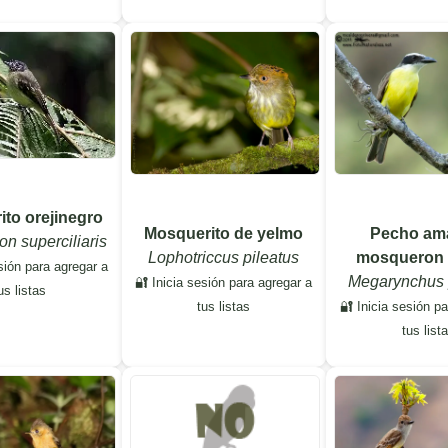
to orejinegro
Mosquerito de yelmo
Pecho ama
n superciliaris
Lophotriccus pileatus
mosqueron 
sión para agregar a
Megarynchus 
🔐 Inicia sesión para agregar a
us listas
tus listas
🔐 Inicia sesión p
tus list