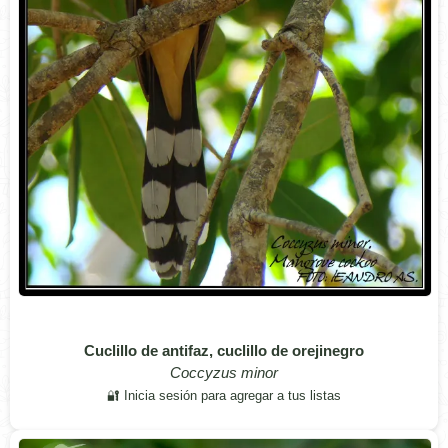
Cuclillo de antifaz, cuclillo de orejinegro
Coccyzus minor
🔐 Inicia sesión para agregar a tus listas