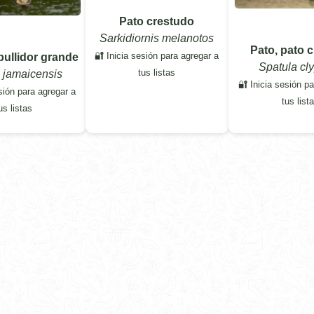
Pato crestudo
Sarkidiornis melanotos
Pato, pato 
🔐 Inicia sesión para agregar a
ullidor grande
Spatula cl
tus listas
 jamaicensis
🔐 Inicia sesión p
sión para agregar a
tus list
us listas