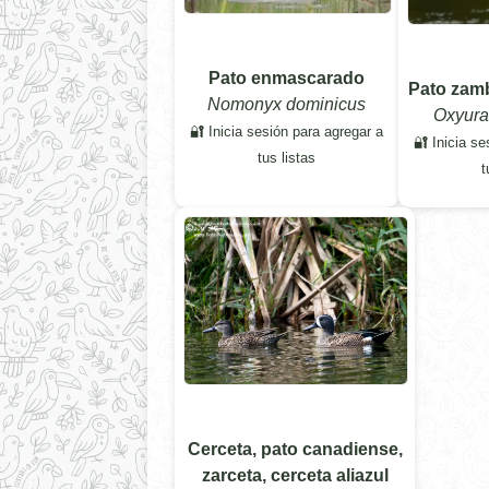
Pato enmascarado
Pato zamb
Nomonyx dominicus
Oxyura
🔐 Inicia sesión para agregar a
🔐 Inicia se
tus listas
t
Cerceta, pato canadiense,
zarceta, cerceta aliazul