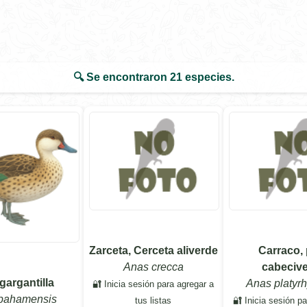
🔍 Se encontraron
21
especies.
Zarceta, Cerceta aliverde
Carraco,
Anas crecca
cabeciv
gargantilla
Anas platyr
🔐 Inicia sesión para agregar a
bahamensis
tus listas
🔐 Inicia sesión p