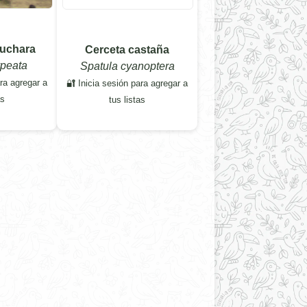
cuchara
Cerceta castaña
ypeata
Spatula cyanoptera
ara agregar a
🔐 Inicia sesión para agregar a
as
tus listas