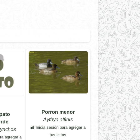
Porron menor
 pato
Aythya affinis
erde
🔐 Inicia sesión para agregar a
hynchos
tus listas
ara agregar a