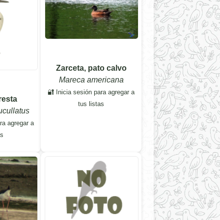
Zarceta, pato calvo
Mareca americana
🔐 Inicia sesión para agregar a
resta
tus listas
cullatus
ara agregar a
as