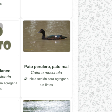
as
Pato perulero, pato real
blanco
Cairina moschata
sineria
🔐 Inicia sesión para agregar a
ara agregar a
tus listas
as