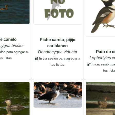
ije canelo
Piche careto, pijije
ygna bicolor
cariblanco
Pato de c
Dendrocygna viduata
sión para agregar a
Lophodytes cu
us listas
🔐 Inicia sesión para agregar a
🔐 Inicia sesión p
tus listas
tus list