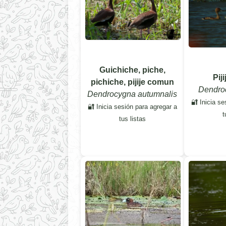
Guichiche, piche,
Pij
pichiche, pijije comun
Dendroc
Dendrocygna autumnalis
🔐 Inicia se
🔐 Inicia sesión para agregar a
t
tus listas