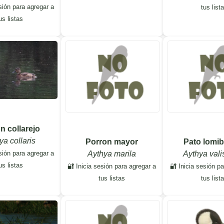
sión para agregar a
tus list
us listas
n collarejo
ya collaris
Porron mayor
Pato lomi
sión para agregar a
Aythya marila
Aythya vali
us listas
🔐 Inicia sesión para agregar a
🔐 Inicia sesión p
tus listas
tus list